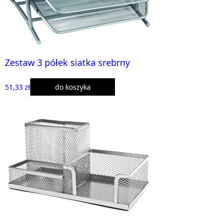
Zestaw 3 półek siatka srebrny
51,33 zł
do koszyka