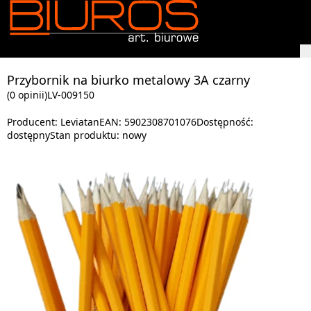
Przybornik na biurko metalowy 3A czarny
(0 opinii)
LV-009150
Producent:
Leviatan
EAN:
5902308701076
Dostępność:
dostępny
Stan produktu:
nowy