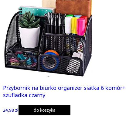
Przybornik na biurko organizer siatka 6 komór+
szufladka czarny
24,98 zł
do koszyka