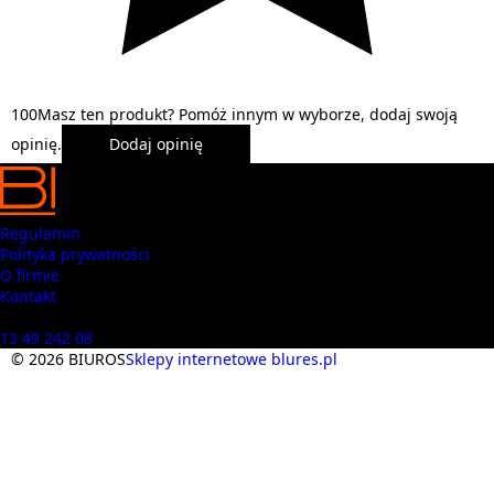
1
0
0
Masz ten produkt? Pomóż innym w wyborze, dodaj swoją
opinię.
Dodaj opinię
Regulamin
Polityka prywatności
O firmie
Kontakt
Masz pytania? Zadzwoń
13 49 242 08
© 2026 BIUROS
Sklepy internetowe blures.pl