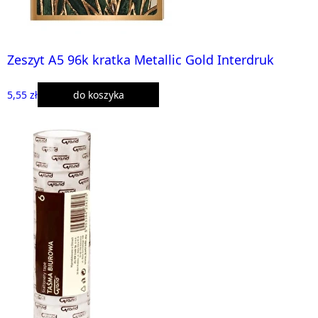
Zeszyt A5 96k kratka Metallic Gold Interdruk
5,55 zł
do koszyka