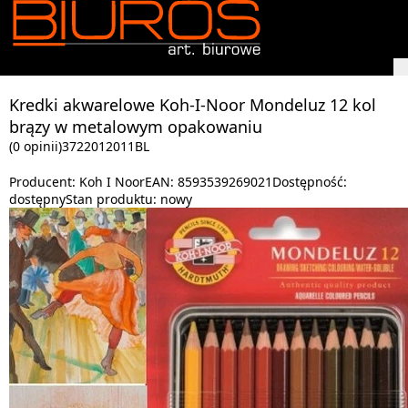
Kredki akwarelowe Koh-I-Noor Mondeluz 12 kol
brązy w metalowym opakowaniu
(0 opinii)
3722012011BL
Producent:
Koh I Noor
EAN:
8593539269021
Dostępność:
dostępny
Stan produktu:
nowy