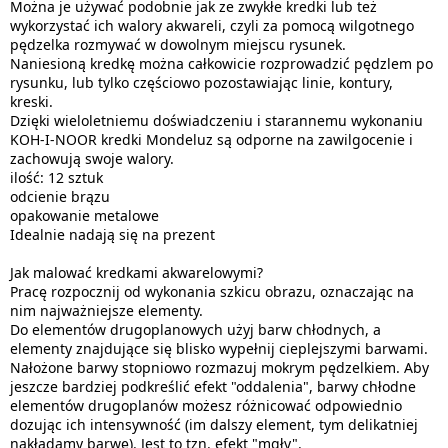
Można je używać podobnie jak ze zwykłe kredki lub też
wykorzystać ich walory akwareli, czyli za pomocą wilgotnego
pędzelka rozmywać w dowolnym miejscu rysunek.
Naniesioną kredkę można całkowicie rozprowadzić pędzlem po
rysunku, lub tylko częściowo pozostawiając linie, kontury,
kreski.
Dzięki wieloletniemu doświadczeniu i starannemu wykonaniu
KOH-I-NOOR kredki Mondeluz są odporne na zawilgocenie i
zachowują swoje walory.
ilość: 12 sztuk
odcienie brązu
opakowanie metalowe
Idealnie nadają się na prezent
Jak malować kredkami akwarelowymi?
Pracę rozpocznij od wykonania szkicu obrazu, oznaczając na
nim najważniejsze elementy.
Do elementów drugoplanowych użyj barw chłodnych, a
elementy znajdujące się blisko wypełnij cieplejszymi barwami.
Nałożone barwy stopniowo rozmazuj mokrym pędzelkiem. Aby
jeszcze bardziej podkreślić efekt "oddalenia", barwy chłodne
elementów drugoplanów możesz różnicować odpowiednio
dozując ich intensywność (im dalszy element, tym delikatniej
nakładamy barwę). Jest to tzn. efekt "mgły".