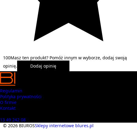
1
0
0
Masz ten produkt? Pomóż innym w wyborze, dodaj swoją
opinię.
Dodaj opinię
Regulamin
Polityka prywatności
O firmie
Kontakt
Masz pytania? Zadzwoń
13 49 242 08
© 2026 BIUROS
Sklepy internetowe blures.pl