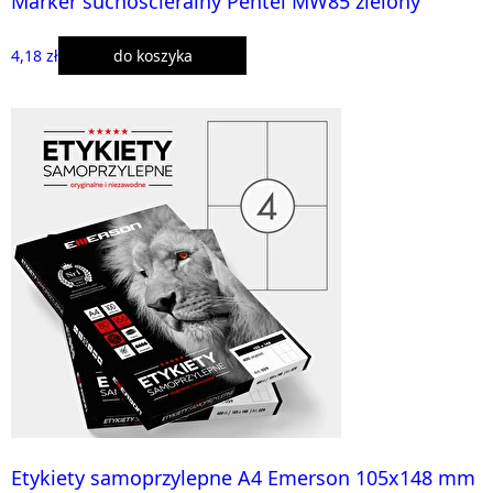
Marker suchościeralny Pentel MW85 zielony
4,18 zł
do koszyka
Etykiety samoprzylepne A4 Emerson 105x148 mm