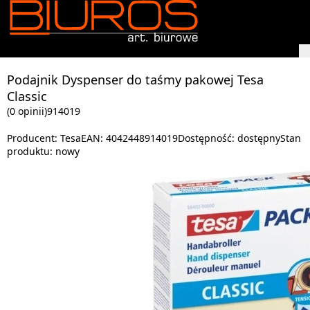
Podajnik Dyspenser do taśmy pakowej Tesa
Classic
(0 opinii)
914019
Producent:
Tesa
EAN:
4042448914019
Dostępność:
dostępny
Stan
produktu:
nowy