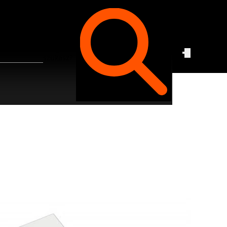
Czego
szukasz?