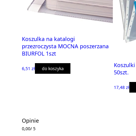
Koszulka na katalogi
przezroczysta MOCNA poszerzana
BIURFOL 1szt
Koszulki
6,51 zł
do koszyka
50szt.
17,48 zł
Opinie
0,00
/ 5