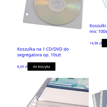
Koszulki
mic 100s
14,98 zł
Koszulka na 1 CD/DVD do
segregatora op. 10szt
8,09 zł
do koszyka