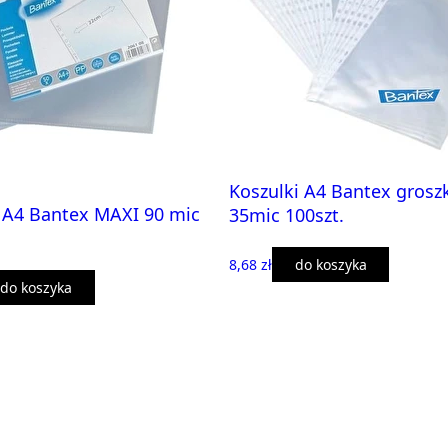
Koszulki A4 Bantex gros
 A4 Bantex MAXI 90 mic
35mic 100szt.
8,68 zł
do koszyka
do koszyka