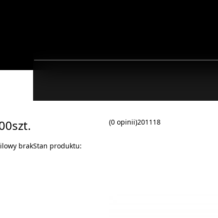
00szt.
(0 opinii)
201118
ilowy brak
Stan produktu: