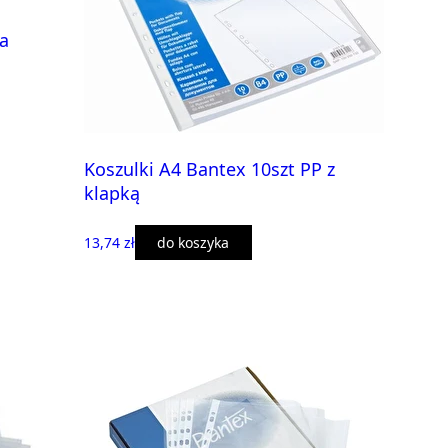
a
Koszulki A4 Bantex 10szt PP z
klapką
13,74 zł
do koszyka