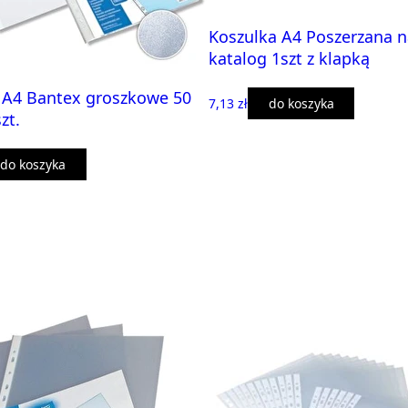
Koszulka A4 Poszerzana n
katalog 1szt z klapką
 A4 Bantex groszkowe 50
7,13 zł
do koszyka
zt.
do koszyka