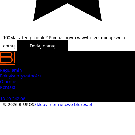
1
0
0
Masz ten produkt? Pomóż innym w wyborze, dodaj swoją
opinię.
Dodaj opinię
Regulamin
Polityka prywatności
O firmie
Kontakt
Masz pytania? Zadzwoń
13 49 242 08
© 2026 BIUROS
Sklepy internetowe blures.pl