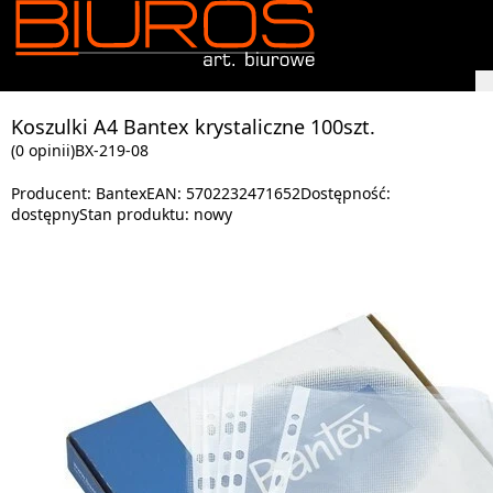
Koszulki A4 Bantex krystaliczne 100szt.
(0 opinii)
BX-219-08
Producent:
Bantex
EAN:
5702232471652
Dostępność:
dostępny
Stan produktu:
nowy