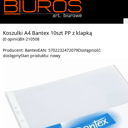
Koszulki A4 Bantex 10szt PP z klapką
(0 opinii)
BX-210508
Producent:
Bantex
EAN:
5702232472079
Dostępność:
dostępny
Stan produktu:
nowy