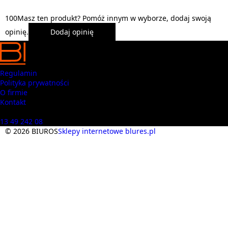
1
0
0
Masz ten produkt? Pomóż innym w wyborze, dodaj swoją
opinię.
Dodaj opinię
Regulamin
Polityka prywatności
O firmie
Kontakt
Masz pytania? Zadzwoń
13 49 242 08
© 2026 BIUROS
Sklepy internetowe blures.pl