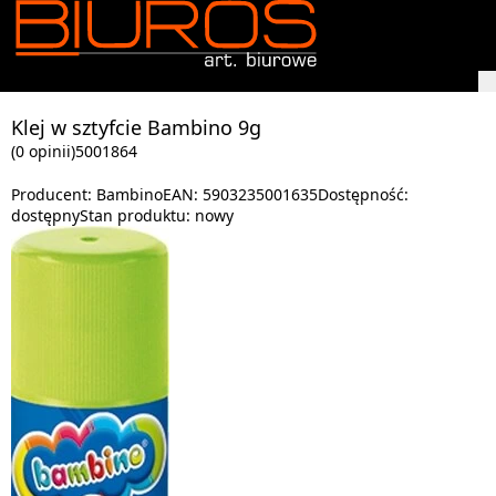
Klej w sztyfcie Bambino 9g
(0 opinii)
5001864
Producent:
Bambino
EAN:
5903235001635
Dostępność:
dostępny
Stan produktu:
nowy