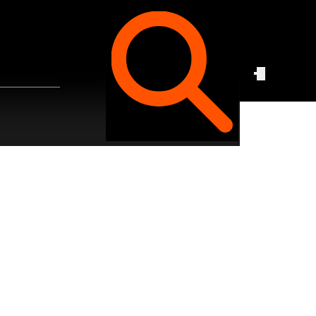
Czego
szukasz?