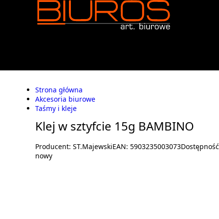
Strona główna
Akcesoria biurowe
Taśmy i kleje
Klej w sztyfcie 15g BAMBINO
Producent:
ST.Majewski
EAN:
5903235003073
Dostępnoś
nowy