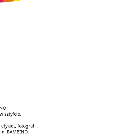
INO
w sztyfcie.
tykiet, fotografii.
ymi BAMBINO.