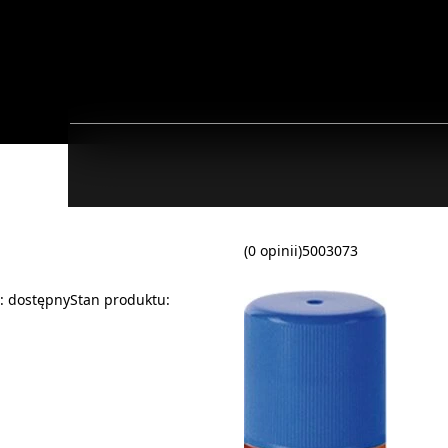
(0 opinii)
5003073
ć:
dostępny
Stan produktu: