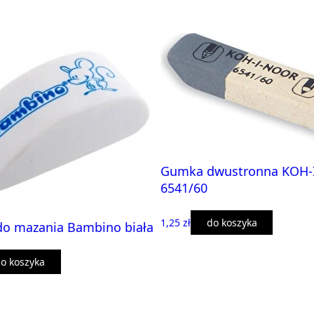
Gumka dwustronna KOH
6541/60
1,25 zł
do koszyka
o mazania Bambino biała
o koszyka