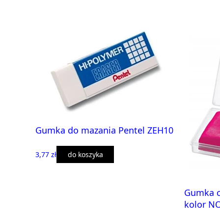
Gumka do mazania Pentel ZEH10
3,77 zł
do koszyka
Gumka c
kolor N