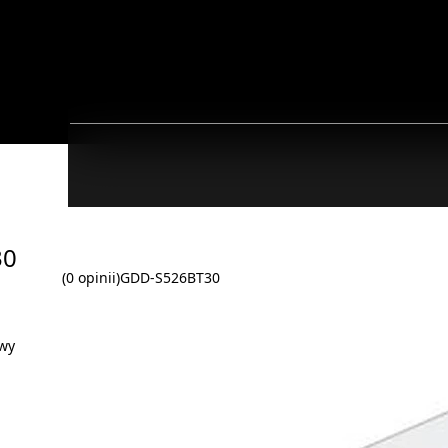
30
(0 opinii)
GDD-S526BT30
wy