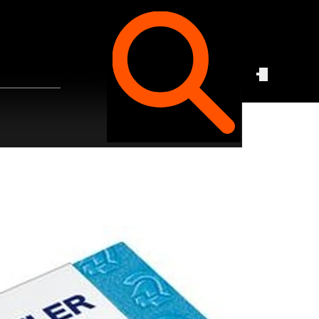
Czego
szukasz?