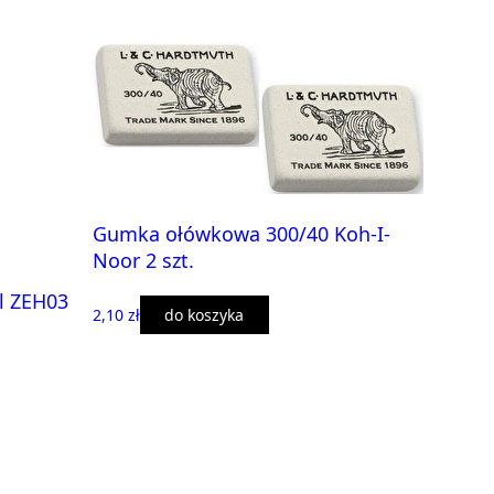
Gumka ołówkowa 300/40 Koh-I-
Noor 2 szt.
l ZEH03
2,10 zł
do koszyka