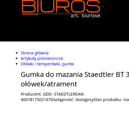
Strona główna
Artykuły piśmiennicze
Ołówki i temperówki, gumki
Gumka do mazania Staedtler BT 
ołówek/atrament
Producent:
GDD- STAEDTLER
EAN:
4007817502167
Dostępność:
dostępny
Stan produktu:
no