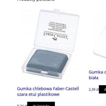
Gumka d
biała
Gumka chlebowa Faber-Castell
2,39 zł
d
szara etui plastikowe
5,34 zł
do koszyka