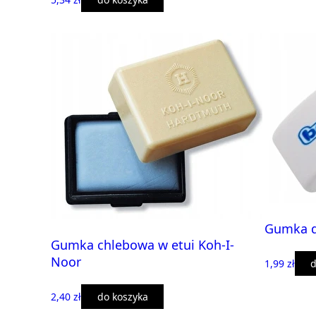
Gumka d
Gumka chlebowa w etui Koh-I-
Noor
1,99 zł
d
2,40 zł
do koszyka