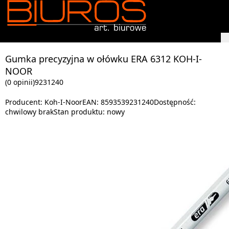
Gumka precyzyjna w ołówku ERA 6312 KOH-I-
NOOR
(0 opinii)
9231240
Producent:
Koh-I-Noor
EAN:
8593539231240
Dostępność:
chwilowy brak
Stan produktu:
nowy