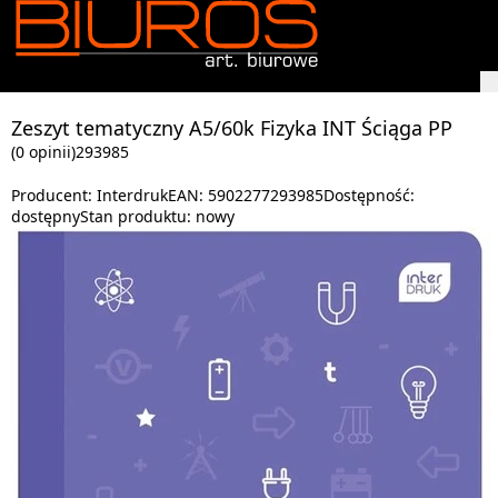
Zeszyt tematyczny A5/60k Fizyka INT Ściąga PP
(0 opinii)
293985
Producent:
Interdruk
EAN:
5902277293985
Dostępność:
dostępny
Stan produktu:
nowy