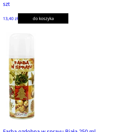
szt
13,40 zł
do koszyka
Farba ozdobna w sprayu Biała 250 ml