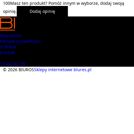
1
0
0
Masz ten produkt? Pomóż innym w wyborze, dodaj swoją
opinię.
Dodaj opinię
Regulamin
Polityka prywatności
O firmie
Kontakt
Masz pytania? Zadzwoń
13 49 242 08
© 2026 BIUROS
Sklepy internetowe blures.pl