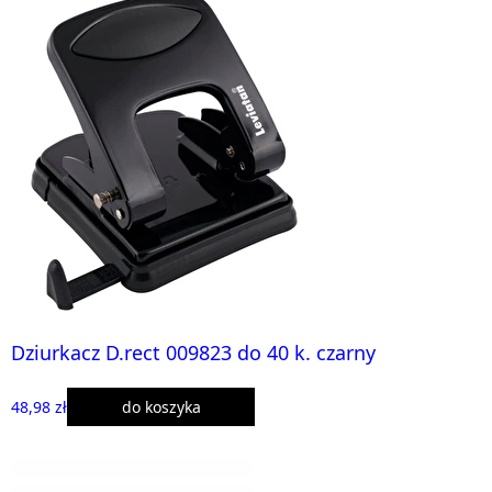
Dziurkacz D.rect 009823 do 40 k. czarny
48,98 zł
do koszyka