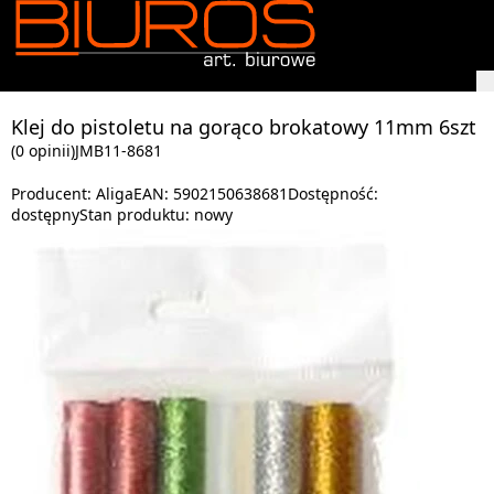
Klej do pistoletu na gorąco brokatowy 11mm 6szt
(0 opinii)
JMB11-8681
Producent:
Aliga
EAN:
5902150638681
Dostępność:
dostępny
Stan produktu:
nowy