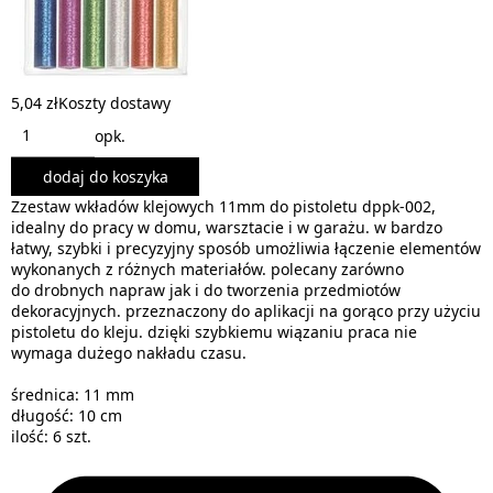
5,04 zł
Koszty dostawy
opk.
dodaj do koszyka
Zzestaw wkładów klejowych 11mm do pistoletu dppk-002,
idealny do pracy w domu, warsztacie i w garażu. w bardzo
łatwy, szybki i precyzyjny sposób umożliwia łączenie elementów
wykonanych z różnych materiałów. polecany zarówno
do drobnych napraw jak i do tworzenia przedmiotów
dekoracyjnych. przeznaczony do aplikacji na gorąco przy użyciu
pistoletu do kleju. dzięki szybkiemu wiązaniu praca nie
wymaga dużego nakładu czasu.
średnica: 11 mm
długość: 10 cm
ilość: 6 szt.