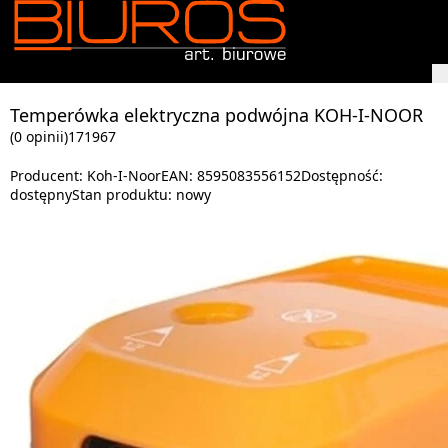
Temperówka elektryczna podwójna KOH-I-NOOR
(0 opinii)
171967
Producent:
Koh-I-Noor
EAN:
8595083556152
Dostępność:
dostępny
Stan produktu:
nowy