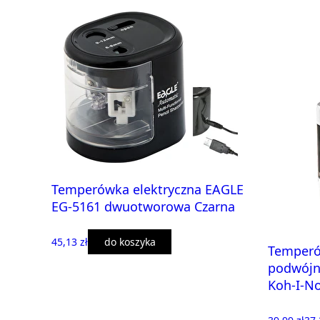
Temperówka elektryczna EAGLE
EG-5161 dwuotworowa Czarna
45,13 zł
do koszyka
Temperó
podwójn
Koh-I-N