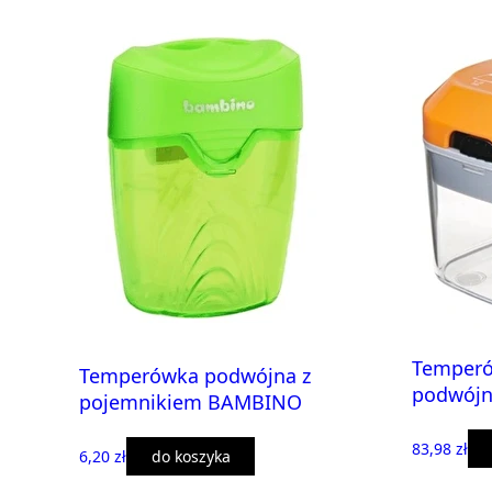
Temperó
Temperówka podwójna z
podwójn
pojemnikiem BAMBINO
83,98 zł
6,20 zł
do koszyka