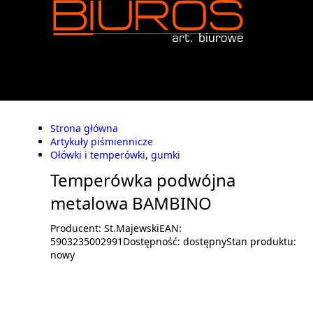
Strona główna
Artykuły piśmiennicze
Ołówki i temperówki, gumki
Temperówka podwójna
metalowa BAMBINO
Producent:
St.Majewski
EAN:
5903235002991
Dostępność:
dostępny
Stan produktu:
nowy