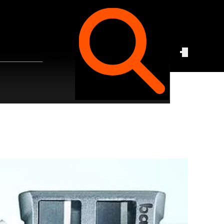
Czego
szukasz?