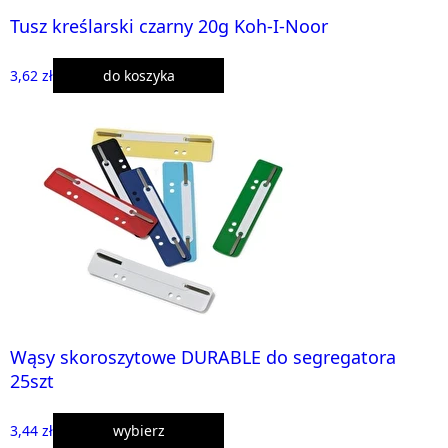
Tusz kreślarski czarny 20g Koh-I-Noor
3,62 zł
do koszyka
Wąsy skoroszytowe DURABLE do segregatora
25szt
3,44 zł
wybierz