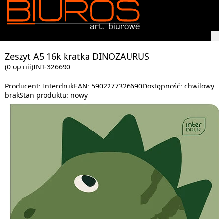
Zeszyt A5 16k kratka DINOZAURUS
(0 opinii)
INT-326690
Producent:
Interdruk
EAN:
5902277326690
Dostępność:
chwilowy
brak
Stan produktu:
nowy