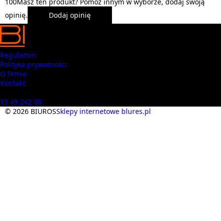
1
0
0
Masz ten produkt? Pomóż innym w wyborze, dodaj swoją
opinię.
Dodaj opinię
Regulamin
Polityka prywatności
O firmie
Kontakt
Masz pytania? Zadzwoń
13 49 242 08
© 2026 BIUROS
Sklepy internetowe blures.pl