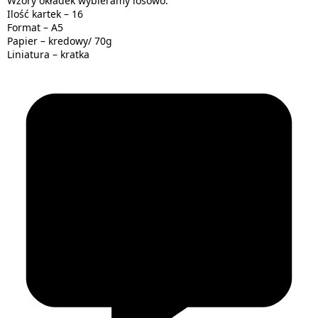
Wzory okładek wybieramy losowo.
Ilość kartek – 16
Format – A5
Papier – kredowy/ 70g
Liniatura – kratka