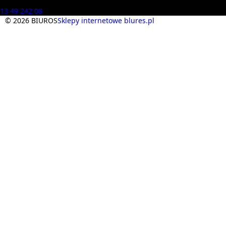
Masz pytania? Zadzwoń
13 49 242 08
© 2026 BIUROS
Sklepy internetowe blures.pl