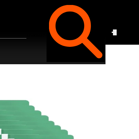
Czego
szukasz?