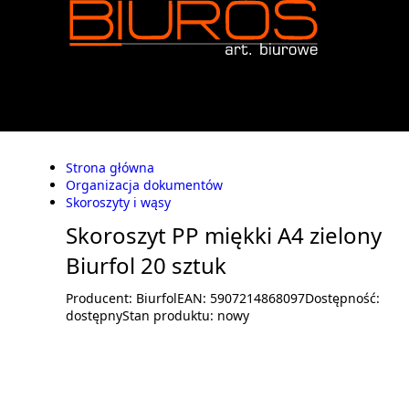
Strona główna
Organizacja dokumentów
Skoroszyty i wąsy
Skoroszyt PP miękki A4 zielony
Biurfol 20 sztuk
Producent:
Biurfol
EAN:
5907214868097
Dostępność:
dostępny
Stan produktu:
nowy