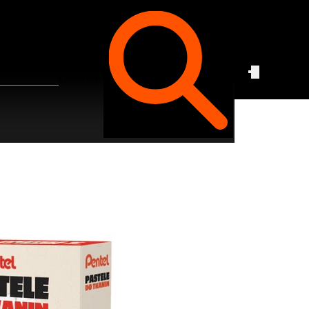
Czego
szukasz?