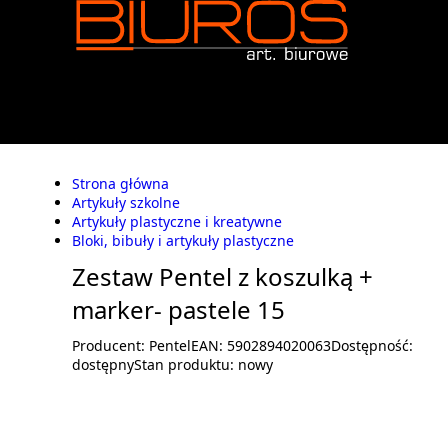
Strona główna
Artykuły szkolne
Artykuły plastyczne i kreatywne
Bloki, bibuły i artykuły plastyczne
Zestaw Pentel z koszulką +
marker- pastele 15
Producent:
Pentel
EAN:
5902894020063
Dostępność:
dostępny
Stan produktu:
nowy