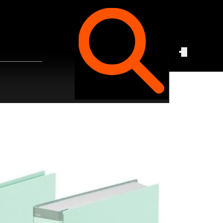
Czego
szukasz?