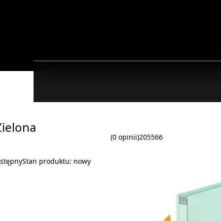
ielona
(0 opinii)
205566
stępny
Stan produktu:
nowy