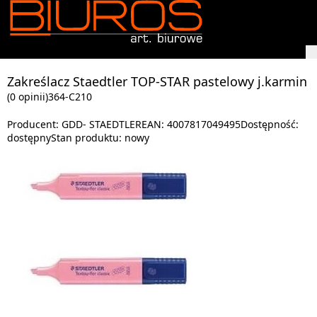
Zakreślacz Staedtler TOP-STAR pastelowy j.karmin
(0 opinii)
364-C210
Producent:
GDD- STAEDTLER
EAN:
4007817049495
Dostępność:
dostępny
Stan produktu:
nowy