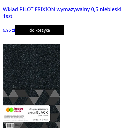
Wkład PILOT FRIXION wymazywalny 0,5 niebieski
1szt
6,95 zł
do koszyka