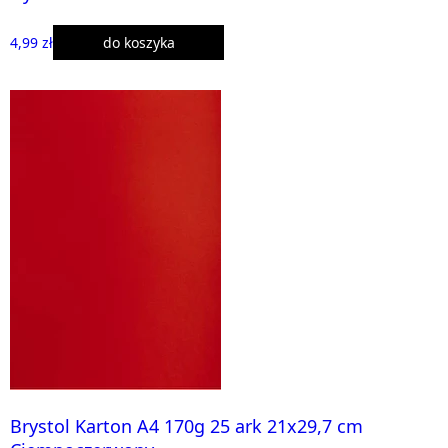
4,99 zł
do koszyka
Brystol Karton A4 170g 25 ark 21x29,7 cm