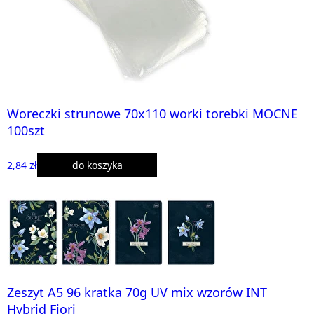
Woreczki strunowe 70x110 worki torebki MOCNE
100szt
2,84 zł
do koszyka
Zeszyt A5 96 kratka 70g UV mix wzorów INT
Hybrid Fiori