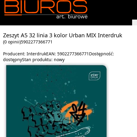
Zeszyt A5 32 linia 3 kolor Urban MIX Interdruk
(0 opinii)
5902277366771
Producent:
Interdruk
EAN:
5902277366771
Dostępność:
dostępny
Stan produktu:
nowy