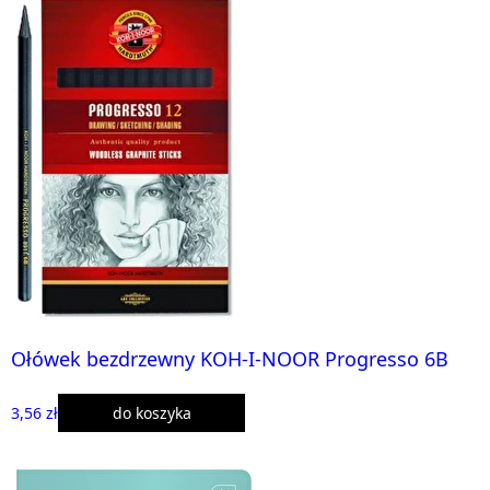
Ołówek bezdrzewny KOH-I-NOOR Progresso 6B
3,56 zł
do koszyka