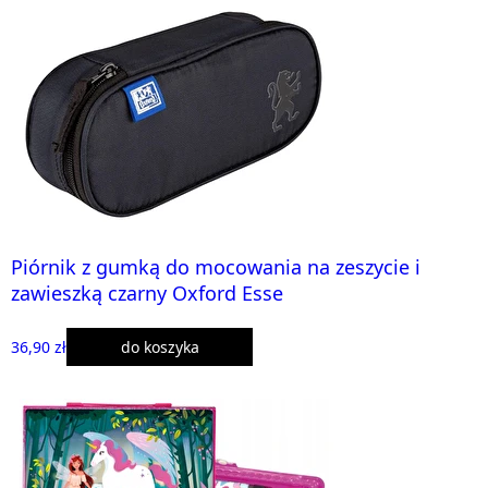
Piórnik z gumką do mocowania na zeszycie i
zawieszką czarny Oxford Esse
36,90 zł
do koszyka