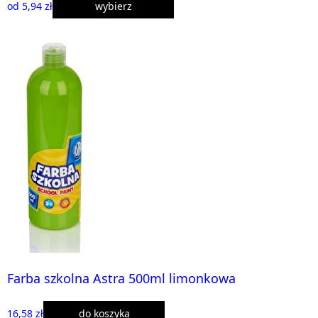
od 5,94 zł
wybierz
Farba szkolna Astra 500ml limonkowa
16,58 zł
do koszyka