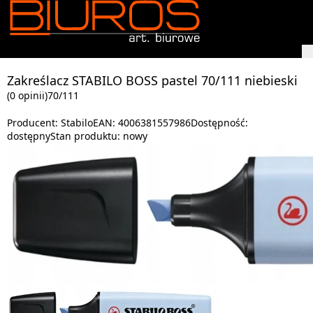
Zakreślacz STABILO BOSS pastel 70/111 niebieski
(0 opinii)
70/111
Producent:
Stabilo
EAN:
4006381557986
Dostępność:
dostępny
Stan produktu:
nowy