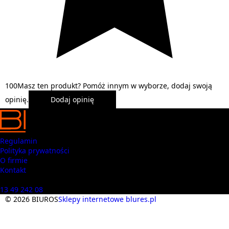
1
0
0
Masz ten produkt? Pomóż innym w wyborze, dodaj swoją
opinię.
Dodaj opinię
Regulamin
Polityka prywatności
O firmie
Kontakt
Masz pytania? Zadzwoń
13 49 242 08
© 2026 BIUROS
Sklepy internetowe blures.pl