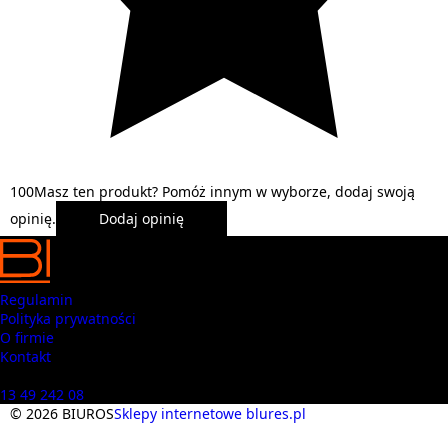
1
0
0
Masz ten produkt? Pomóż innym w wyborze, dodaj swoją
opinię.
Dodaj opinię
Regulamin
Polityka prywatności
O firmie
Kontakt
Masz pytania? Zadzwoń
13 49 242 08
© 2026 BIUROS
Sklepy internetowe blures.pl