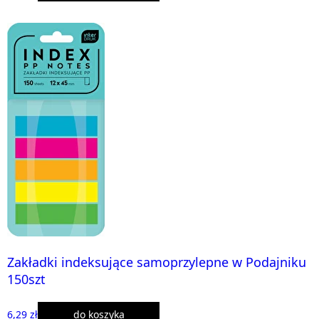
Zakładki indeksujące samoprzylepne w Podajniku
150szt
6,29 zł
do koszyka