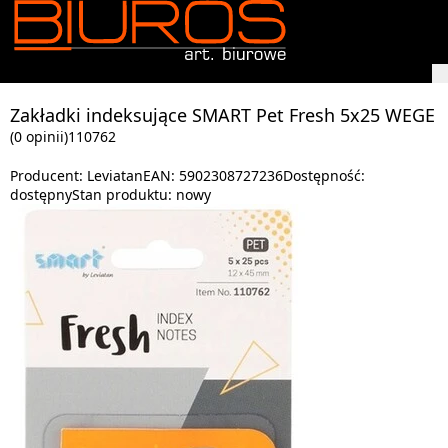
Zakładki indeksujące SMART Pet Fresh 5x25 WEGE
(0 opinii)
110762
Producent:
Leviatan
EAN:
5902308727236
Dostępność:
dostępny
Stan produktu:
nowy