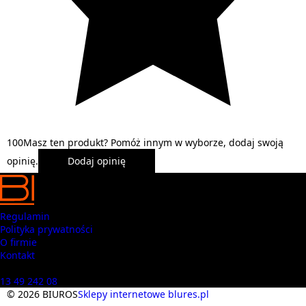
1
0
0
Masz ten produkt? Pomóż innym w wyborze, dodaj swoją
opinię.
Dodaj opinię
Regulamin
Polityka prywatności
O firmie
Kontakt
Masz pytania? Zadzwoń
13 49 242 08
© 2026 BIUROS
Sklepy internetowe blures.pl