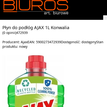
Płyn do podłóg AJAX 1L Konwalia
(0 opinii)
472939
Producent:
Ajax
EAN:
5900273472939
Dostępność:
dostępny
Stan
produktu:
nowy