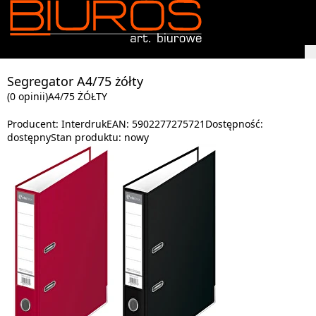
Segregator A4/75 żółty
(0 opinii)
A4/75 ŻÓŁTY
Producent:
Interdruk
EAN:
5902277275721
Dostępność:
dostępny
Stan produktu:
nowy