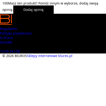
1
0
0
Masz ten produkt? Pomóż innym w wyborze, dodaj swoją
opinię.
Dodaj opinię
Regulamin
Polityka prywatności
O firmie
Kontakt
Masz pytania? Zadzwoń
13 49 242 08
© 2026 BIUROS
Sklepy internetowe blures.pl