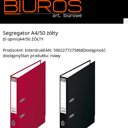
Segregator A4/50 żółty
(0 opinii)
A4/50 ŻÓŁTY
Producent:
Interdruk
EAN:
5902277275868
Dostępność:
dostępny
Stan produktu:
nowy