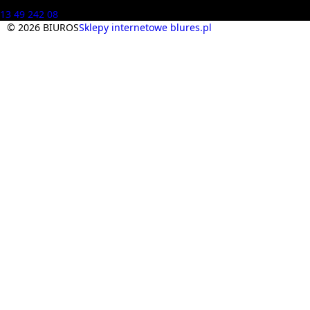
Masz pytania? Zadzwoń
13 49 242 08
© 2026 BIUROS
Sklepy internetowe blures.pl