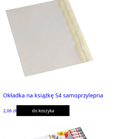
Okładka na książkę S4 samoprzylepna
2,06 zł
do koszyka