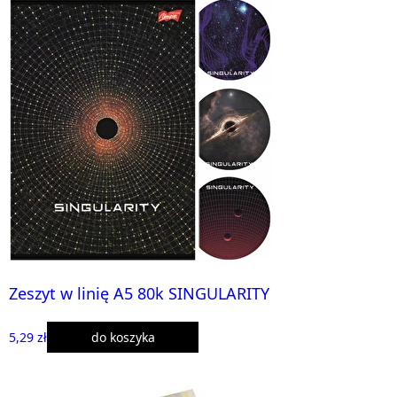
Zeszyt w linię A5 80k SINGULARITY
5,29 zł
do koszyka