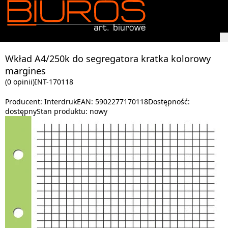
Wkład A4/250k do segregatora kratka kolorowy
margines
(0 opinii)
INT-170118
Producent:
Interdruk
EAN:
5902277170118
Dostępność:
dostępny
Stan produktu:
nowy