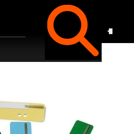
Czego
szukasz?