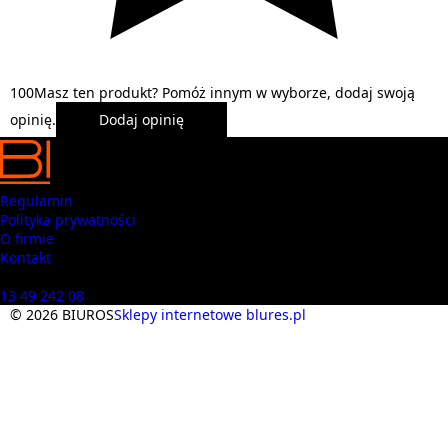
1
0
0
Masz ten produkt? Pomóż innym w wyborze, dodaj swoją
opinię.
Dodaj opinię
Regulamin
Polityka prywatności
O firmie
Kontakt
Masz pytania? Zadzwoń
13 49 242 08
© 2026 BIUROS
Sklepy internetowe blures.pl