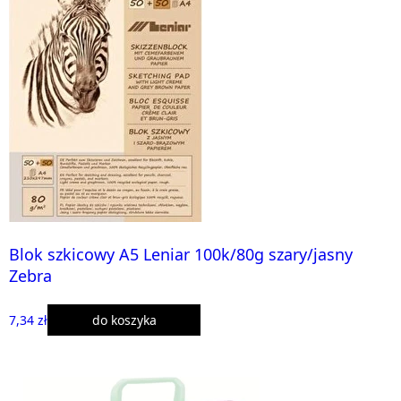
Blok szkicowy A5 Leniar 100k/80g szary/jasny
Zebra
7,34 zł
do koszyka