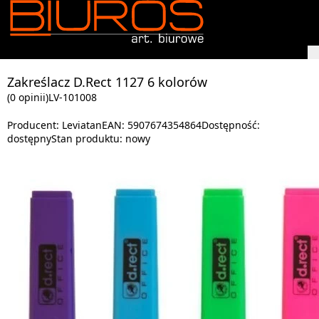
Zakreślacz D.Rect 1127 6 kolorów
(0 opinii)
LV-101008
Producent:
Leviatan
EAN:
5907674354864
Dostępność:
dostępny
Stan produktu:
nowy