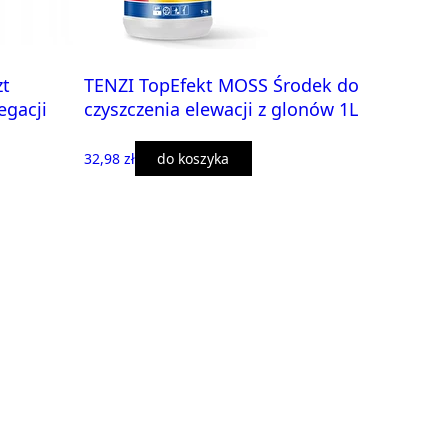
zt
TENZI TopEfekt MOSS Środek do
egacji
czyszczenia elewacji z glonów 1L
32,98 zł
do koszyka