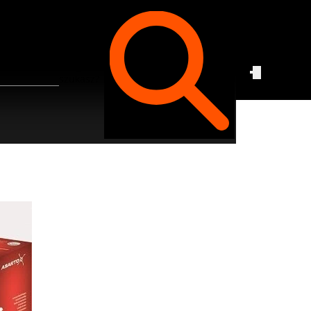
Czego
szukasz?