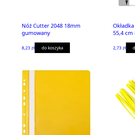
Nóż Cutter 2048 18mm
Okładka 
gumowany
55,4 cm 
8,23 zł
do koszyka
2,73 zł
d