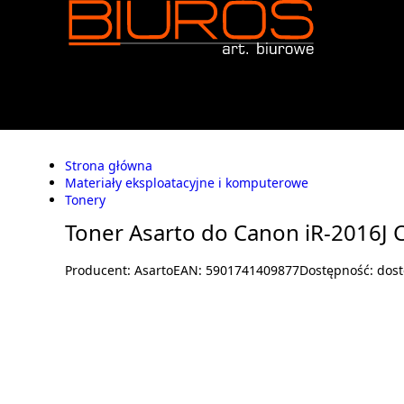
Strona główna
Materiały eksploatacyjne i komputerowe
Tonery
Toner Asarto do Canon iR-2016J 
Producent:
Asarto
EAN:
5901741409877
Dostępność:
dos