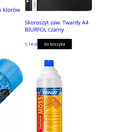
ix klorów
Skoroszyt zaw. Twardy A4
BIURFOL czarny
1,14 zł
do koszyka