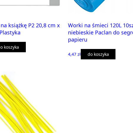
na książkę P2 20,8 cm x
Worki na śmieci 120L 10s
Plastyka
niebieskie Paclan do segr
papieru
o koszyka
4,47 zł
do koszyka