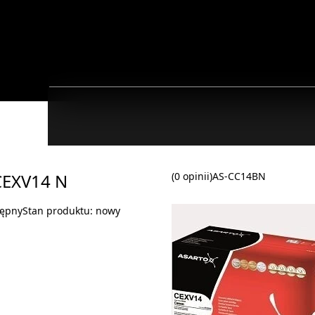
CEXV14 N
(0 opinii)
AS-CC14BN
tępny
Stan produktu:
nowy