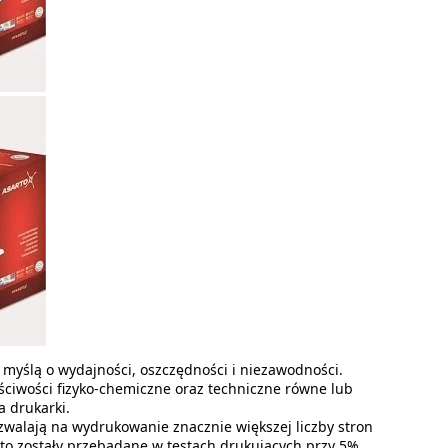
myślą o wydajności, oszczędności i niezawodności.
ściwości fizyko-chemiczne oraz techniczne równe lub
a drukarki.
ozwalają na wydrukowanie znacznie większej liczby stron
rto zostały przebadane w testach drukujących przy 5%