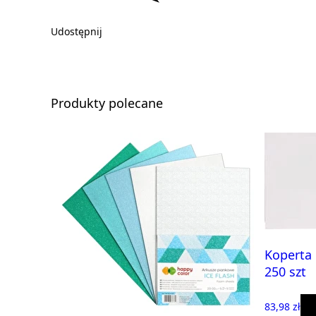
Udostępnij
Produkty polecane
Koperta 
250 szt
83,98 zł