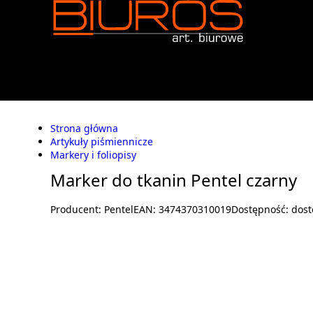
Strona główna
Artykuły piśmiennicze
Markery i foliopisy
Marker do tkanin Pentel czarny
Producent:
Pentel
EAN:
3474370310019
Dostępność:
dost