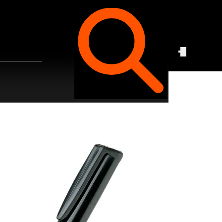
Czego
szukasz?