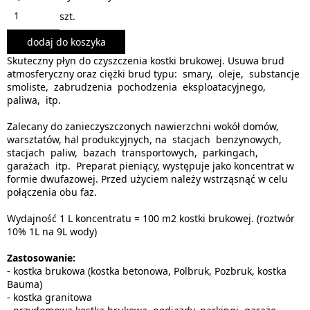
szt.
dodaj do koszyka
Skuteczny płyn do czyszczenia kostki brukowej. Usuwa brud
atmosferyczny oraz ciężki brud typu: smary, oleje, substancje
smoliste, zabrudzenia pochodzenia eksploatacyjnego,
paliwa, itp.
Zalecany do zanieczyszczonych nawierzchni wokół domów,
warsztatów, hal produkcyjnych, na stacjach benzynowych,
stacjach paliw, bazach transportowych, parkingach,
garażach itp. Preparat pieniący, występuje jako koncentrat w
formie dwufazowej. Przed użyciem należy wstrząsnąć w celu
połączenia obu faz.
Wydajność 1 L koncentratu = 100 m2 kostki brukowej. (roztwór
10% 1L na 9L wody)
Zastosowanie:
- kostka brukowa (kostka betonowa, Polbruk, Pozbruk, kostka
Bauma)
- kostka granitowa