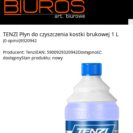
TENZI Płyn do czyszczenia kostki brukowej 1 L
(0 opinii)
9320942
Producent:
Tenzi
EAN:
5900929320942
Dostępność:
dostępny
Stan produktu:
nowy