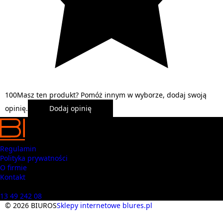
1
0
0
Masz ten produkt? Pomóż innym w wyborze, dodaj swoją
opinię.
Dodaj opinię
Regulamin
Polityka prywatności
O firmie
Kontakt
Masz pytania? Zadzwoń
13 49 242 08
© 2026 BIUROS
Sklepy internetowe blures.pl