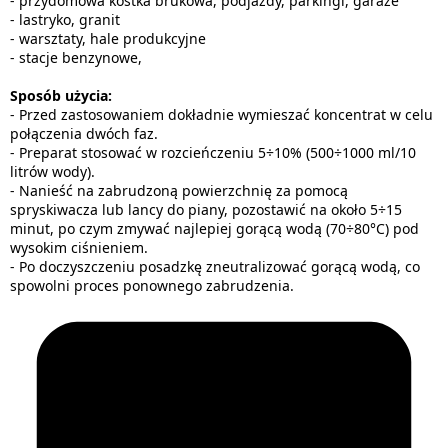
- przydomowa kostka brukowa, podjazdy, parkingi, garaże
- lastryko, granit
- warsztaty, hale produkcyjne
- stacje benzynowe,
Sposób użycia:
- Przed zastosowaniem dokładnie wymieszać koncentrat w celu
połączenia dwóch faz.
- Preparat stosować w rozcieńczeniu 5÷10% (500÷1000 ml/10
litrów wody).
- Nanieść na zabrudzoną powierzchnię za pomocą
spryskiwacza lub lancy do piany, pozostawić na około 5÷15
minut, po czym zmywać najlepiej gorącą wodą (70÷80°C) pod
wysokim ciśnieniem.
- Po doczyszczeniu posadzkę zneutralizować gorącą wodą, co
spowolni proces ponownego zabrudzenia.