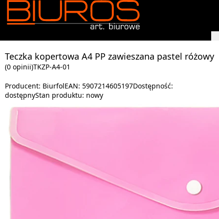
Teczka kopertowa A4 PP zawieszana pastel różowy
(0 opinii)
TKZP-A4-01
Producent:
Biurfol
EAN:
5907214605197
Dostępność:
dostępny
Stan produktu:
nowy