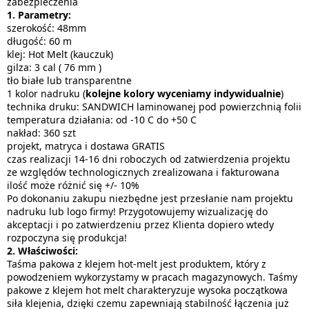
zabezpieczenia
1. Parametry:
szerokość: 48mm
długość: 60 m
klej: Hot Melt (kauczuk)
gilza: 3 cal ( 76 mm )
tło białe lub transparentne
1 kolor nadruku (
kolejne kolory wyceniamy indywidualnie
)
technika druku: SANDWICH laminowanej pod powierzchnią folii
temperatura działania: od -10 C do +50 C
nakład: 360 szt
projekt, matryca i dostawa GRATIS
czas realizacji 14-16 dni roboczych od zatwierdzenia projektu
ze względów technologicznych zrealizowana i fakturowana
ilość może różnić się +/- 10%
Po dokonaniu zakupu niezbędne jest przesłanie nam projektu
nadruku lub logo firmy! Przygotowujemy wizualizację do
akceptacji i po zatwierdzeniu przez Klienta dopiero wtedy
rozpoczyna się produkcja!
2. Właściwości:
Taśma pakowa z klejem hot-melt jest produktem, który z
powodzeniem wykorzystamy w pracach magazynowych. Taśmy
pakowe z klejem hot melt charakteryzuje wysoka początkowa
siła klejenia, dzięki czemu zapewniają stabilność łączenia już