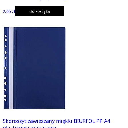
2,05 zł
do koszyka
Skoroszyt zawieszany miękki BIURFOL PP A4
plastikowy granatowy