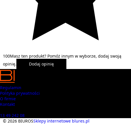
1
0
0
Masz ten produkt? Pomóż innym w wyborze, dodaj swoją
opinię.
Dodaj opinię
Regulamin
Polityka prywatności
O firmie
Kontakt
Masz pytania? Zadzwoń
13 49 242 08
© 2026 BIUROS
Sklepy internetowe blures.pl