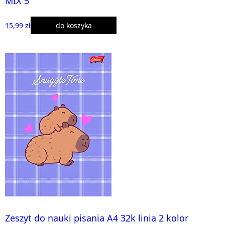
MIX 5
15,99 zł
do koszyka
Zeszyt do nauki pisania A4 32k linia 2 kolor