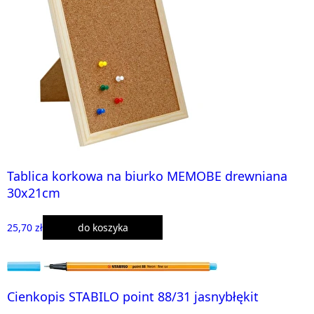
Tablica korkowa na biurko MEMOBE drewniana
30x21cm
25,70 zł
do koszyka
Cienkopis STABILO point 88/31 jasnybłękit