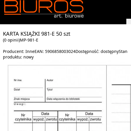
KARTA KSIĄŻKI 981-E 50 szt
(0 opinii)
MP-981-E
Producent:
Inne
EAN:
5906858003024
Dostępność:
dostępny
Stan
produktu:
nowy