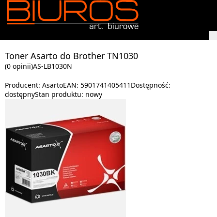
Toner Asarto do Brother TN1030
(0 opinii)
AS-LB1030N
Producent:
Asarto
EAN:
5901741405411
Dostępność:
dostępny
Stan produktu:
nowy