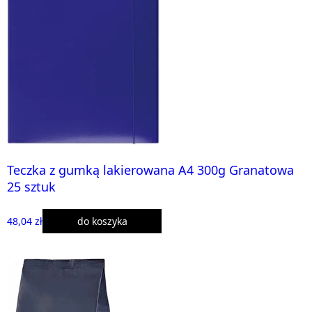
Teczka z gumką lakierowana A4 300g Granatowa
25 sztuk
48,04 zł
do koszyka