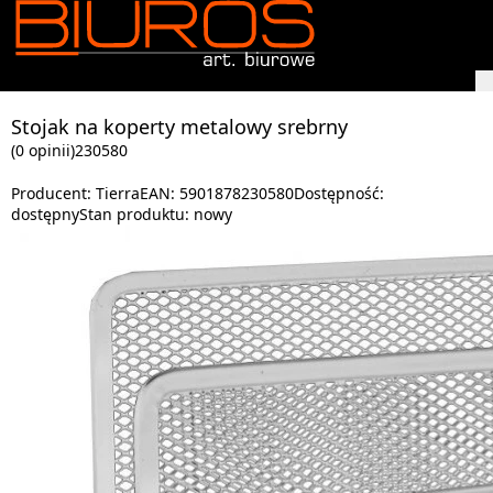
Stojak na koperty metalowy srebrny
(0 opinii)
230580
Producent:
Tierra
EAN:
5901878230580
Dostępność:
dostępny
Stan produktu:
nowy