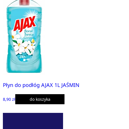
Płyn do podłóg AJAX 1L JAŚMIN
8,90 zł
do koszyka