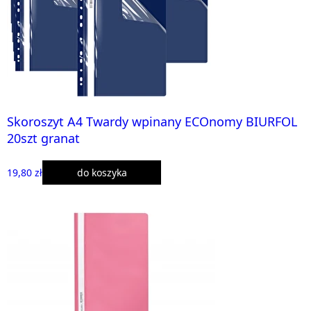
Skoroszyt A4 Twardy wpinany ECOnomy BIURFOL
20szt granat
19,80 zł
do koszyka