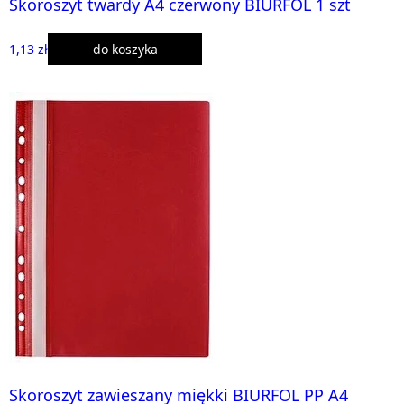
Skoroszyt twardy A4 czerwony BIURFOL 1 szt
1,13 zł
do koszyka
Skoroszyt zawieszany miękki BIURFOL PP A4