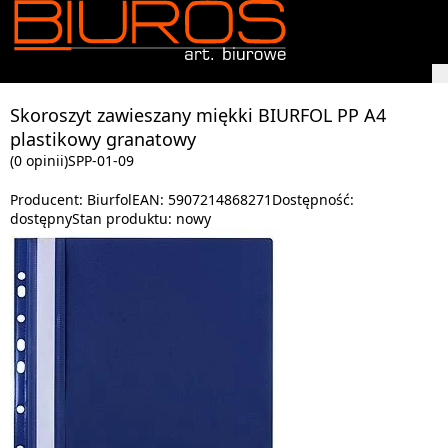
Skoroszyt zawieszany miękki BIURFOL PP A4
plastikowy granatowy
(0 opinii)
SPP-01-09
Producent:
Biurfol
EAN:
5907214868271
Dostępność:
dostępny
Stan produktu:
nowy