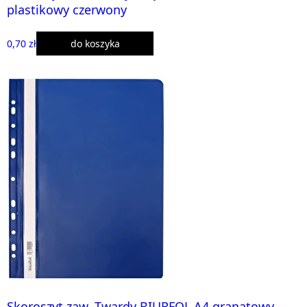
plastikowy czerwony
0,70 zł
do koszyka
Skoroszyt zaw. Twardy BIURFOL A4 granatowy