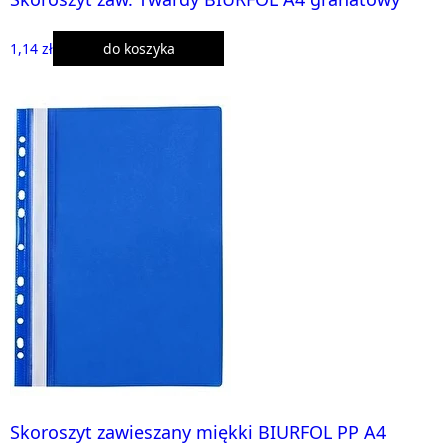
1,14 zł
do koszyka
Skoroszyt zawieszany miękki BIURFOL PP A4