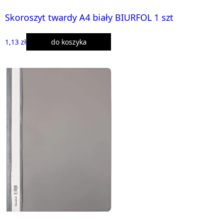
Skoroszyt twardy A4 biały BIURFOL 1 szt
1,13 zł
do koszyka