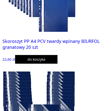
Skoroszyt PP A4 PCV twardy wpinany BIURFOL
granatowy 20 szt
22,60 zł
do koszyka