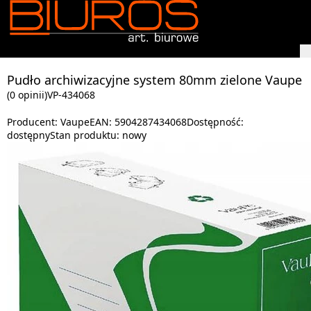
Pudło archiwizacyjne system 80mm zielone Vaupe
(0 opinii)
VP-434068
Producent:
Vaupe
EAN:
5904287434068
Dostępność:
dostępny
Stan produktu:
nowy