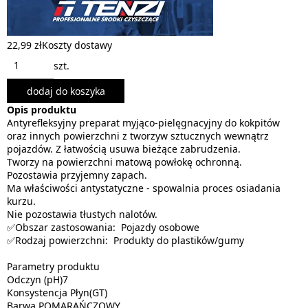
22,99 zł
Koszty dostawy
szt.
dodaj do koszyka
Opis produktu
Antyrefleksyjny preparat myjąco-pielęgnacyjny do kokpitów
oraz innych powierzchni z tworzyw sztucznych wewnątrz
pojazdów. Z łatwością usuwa bieżące zabrudzenia.
Tworzy na powierzchni matową powłokę ochronną.
Pozostawia przyjemny zapach.
Ma właściwości antystatyczne - spowalnia proces osiadania
kurzu.
Nie pozostawia tłustych nalotów.
✅Obszar zastosowania: Pojazdy osobowe
✅Rodzaj powierzchni: Produkty do plastików/gumy
Parametry produktu
Odczyn (pH)7
Konsystencja Płyn(GT)
Barwa POMARAŃCZOWY