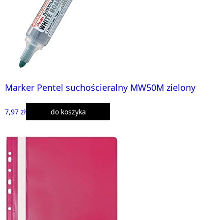
Marker Pentel suchościeralny MW50M zielony
7,97 zł
do koszyka