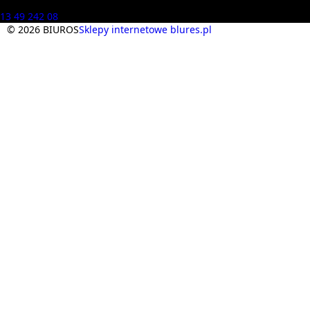
Masz pytania? Zadzwoń
13 49 242 08
© 2026 BIUROS
Sklepy internetowe blures.pl