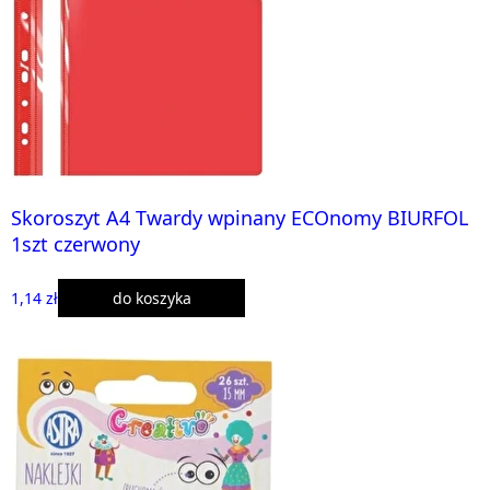
Skoroszyt A4 Twardy wpinany ECOnomy BIURFOL
1szt czerwony
1,14 zł
do koszyka