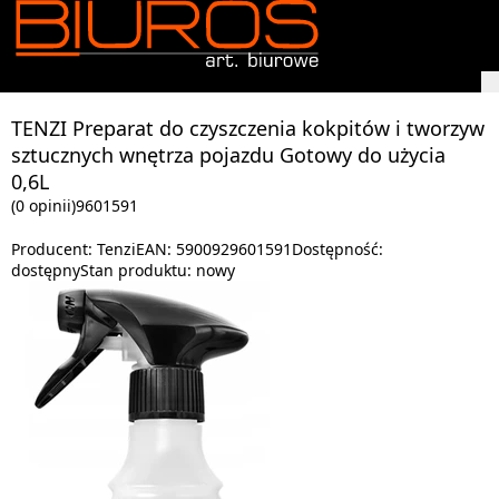
TENZI Preparat do czyszczenia kokpitów i tworzyw
sztucznych wnętrza pojazdu Gotowy do użycia
0,6L
(0 opinii)
9601591
Producent:
Tenzi
EAN:
5900929601591
Dostępność:
dostępny
Stan produktu:
nowy