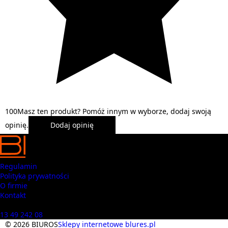
1
0
0
Masz ten produkt? Pomóż innym w wyborze, dodaj swoją
opinię.
Dodaj opinię
Regulamin
Polityka prywatności
O firmie
Kontakt
Masz pytania? Zadzwoń
13 49 242 08
© 2026 BIUROS
Sklepy internetowe blures.pl