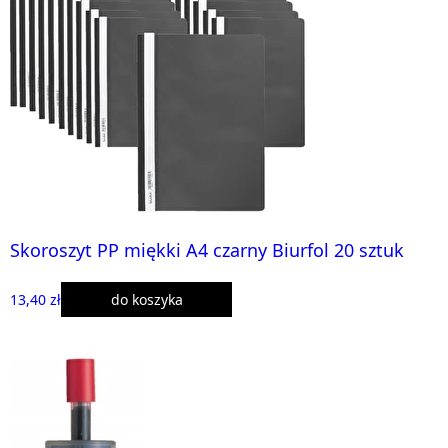
Skoroszyt PP miękki A4 czarny Biurfol 20 sztuk
13,40 zł
do koszyka