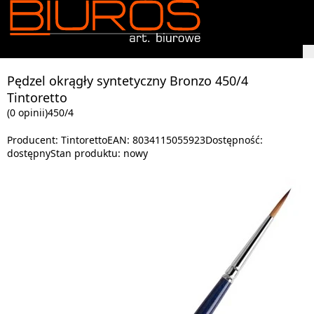
Pędzel okrągły syntetyczny Bronzo 450/4
Tintoretto
(0 opinii)
450/4
Producent:
Tintoretto
EAN:
8034115055923
Dostępność:
dostępny
Stan produktu:
nowy