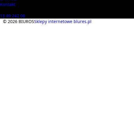
Kontakt
Masz pytania? Zadzwoń
13 49 242 08
© 2026 BIUROS
Sklepy internetowe blures.pl