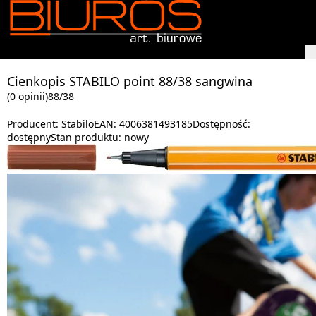
Cienkopis STABILO point 88/38 sangwina
(0 opinii)
88/38
Producent:
Stabilo
EAN:
4006381493185
Dostępność:
dostępny
Stan produktu:
nowy