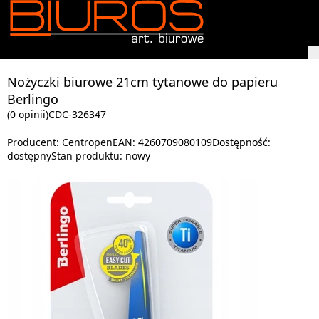
Nożyczki biurowe 21cm tytanowe do papieru
Berlingo
(0 opinii)
CDC-326347
Producent:
Centropen
EAN:
4260709080109
Dostępność:
dostępny
Stan produktu:
nowy