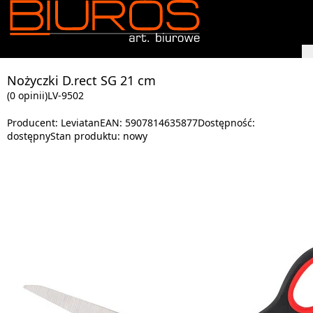
Nożyczki D.rect SG 21 cm
(0 opinii)
LV-9502
Producent:
Leviatan
EAN:
5907814635877
Dostępność:
dostępny
Stan produktu:
nowy