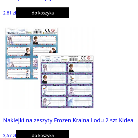
2,81 zł
do koszyka
Naklejki na zeszyty Frozen Kraina Lodu 2 szt Kidea
3,57 zł
do koszyka