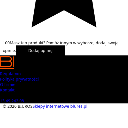
1
0
0
Masz ten produkt? Pomóż innym w wyborze, dodaj swoją
opinię.
Dodaj opinię
Regulamin
Polityka prywatności
O firmie
Kontakt
Masz pytania? Zadzwoń
13 49 242 08
© 2026 BIUROS
Sklepy internetowe blures.pl