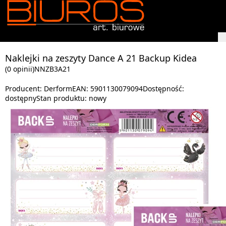
Naklejki na zeszyty Dance A 21 Backup Kidea
(0 opinii)
NNZB3A21
Producent:
Derform
EAN:
5901130079094
Dostępność:
dostępny
Stan produktu:
nowy