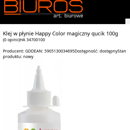
Klej w płynie Happy Color magiczny qucik 100g
(0 opinii)
HA 34700100
Producent:
GDD
EAN:
5905130034695
Dostępność:
dostępny
Stan
produktu:
nowy