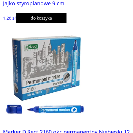
Jajko styropianowe 9 cm
1,26 zł
do koszyka
Marker D.Rect 2160 okr. permanentny Niebieski 12