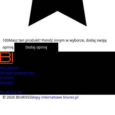
1
0
0
Masz ten produkt? Pomóż innym w wyborze, dodaj swoją
opinię.
Dodaj opinię
Regulamin
Polityka prywatności
O firmie
Kontakt
Masz pytania? Zadzwoń
13 49 242 08
© 2026 BIUROS
Sklepy internetowe blures.pl