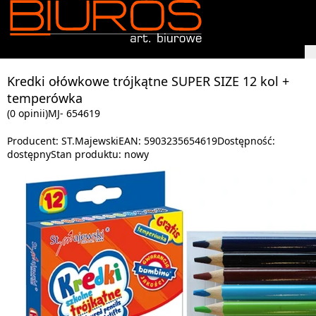
Kredki ołówkowe trójkątne SUPER SIZE 12 kol +
temperówka
(0 opinii)
MJ- 654619
Producent:
ST.Majewski
EAN:
5903235654619
Dostępność:
dostępny
Stan produktu:
nowy