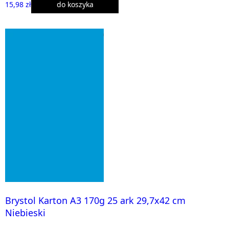
15,98 zł
do koszyka
Brystol Karton A3 170g 25 ark 29,7x42 cm
Niebieski