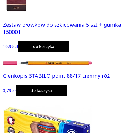
Zestaw ołówków do szkicowania 5 szt + gumka
150001
19,99 zł
do koszyka
Cienkopis STABILO point 88/17 ciemny róż
3,79 zł
do koszyka