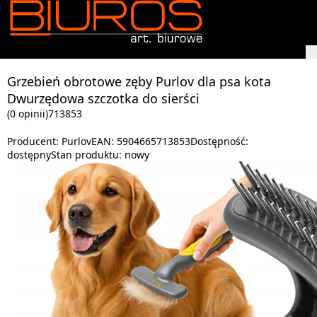
Grzebień obrotowe zęby Purlov dla psa kota
Dwurzędowa szczotka do sierści
(0 opinii)
713853
Producent:
Purlov
EAN:
5904665713853
Dostępność:
dostępny
Stan produktu:
nowy