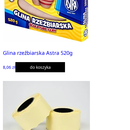
Glina rzeźbiarska Astra 520g
8,06 zł
do koszyka