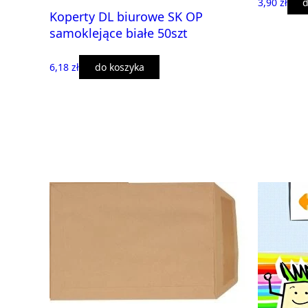
3,90 zł
d
Koperty DL biurowe SK OP
samoklejące białe 50szt
6,18 zł
do koszyka