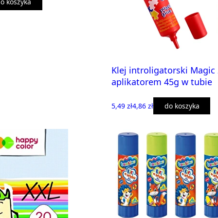
o koszyka
Klej introligatorski Magic 
aplikatorem 45g w tubie
5,49 zł
4,86 zł
do koszyka