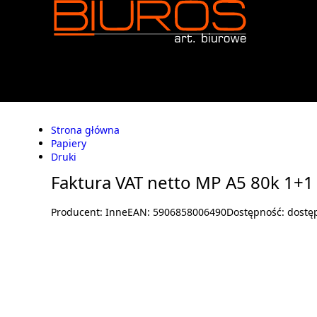
Strona główna
Papiery
Druki
Faktura VAT netto MP A5 80k 1+1
Producent:
Inne
EAN:
5906858006490
Dostępność:
dostę