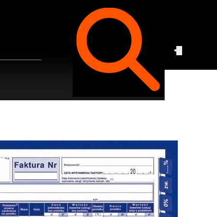
Czego
szukasz?